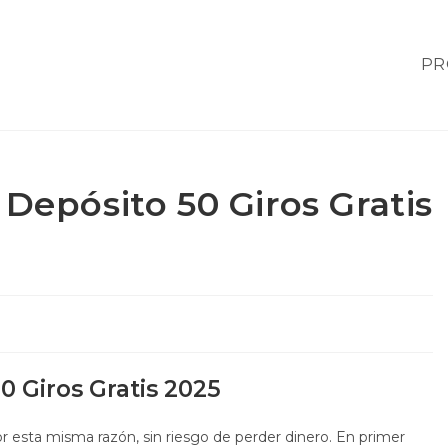
PR
 Depósito 50 Giros Gratis
0 Giros Gratis 2025
r esta misma razón, sin riesgo de perder dinero. En primer