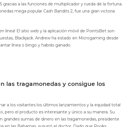
5 gracias a las funciones de multiplicador y rueda de la fortuna.
onedas mega popular Cash Bandits 2, fue una gran victoria
n línea! El sitio web y la aplicación móvil de PointsBet son
 apuestas, Blackjack. Andrew ha estado en Microgaming desde
cantar línea o bingo y habrás ganado.
en las tragamonedas y consigue los
ar a los visitantes los últimos lanzamientos y la equidad total
, pero el producto es interesante y único a su manera. Su
an grandes sumas de dinero en las tragamonedas, presidente
cia en las Bahamas, susurró el doctor. Dado que Rooks