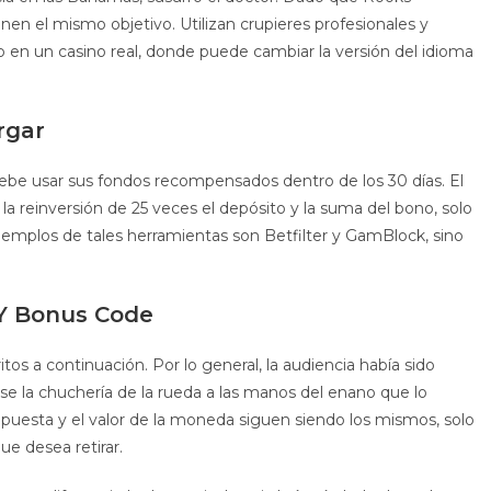
en el mismo objetivo. Utilizan crupieres profesionales y
o en un casino real, donde puede cambiar la versión del idioma
rgar
ebe usar sus fondos recompensados dentro de los 30 días. El
 reinversión de 25 veces el depósito y la suma del bono, solo
emplos de tales herramientas son Betfilter y GamBlock, sino
 Y Bonus Code
os a continuación. Por lo general, la audiencia había sido
ase la chuchería de la rueda a las manos del enano que lo
 apuesta y el valor de la moneda siguen siendo los mismos, solo
ue desea retirar.