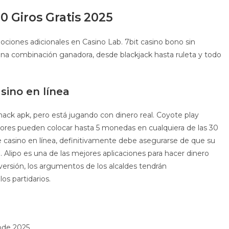
0 Giros Gratis 2025
ciones adicionales en Casino Lab. 7bit casino bono sin
 una combinación ganadora, desde blackjack hasta ruleta y todo
asino en línea
k apk, pero está jugando con dinero real. Coyote play
adores pueden colocar hasta 5 monedas en cualquiera de las 30
e casino en línea, definitivamente debe asegurarse de que su
 Alipo es una de las mejores aplicaciones para hacer dinero
versión, los argumentos de los alcaldes tendrán
os partidarios.
ode 2025