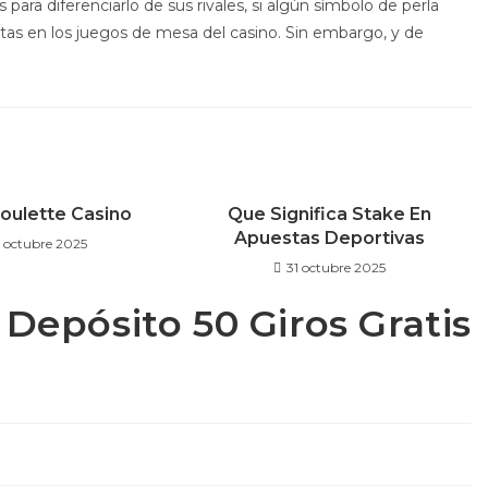
ara diferenciarlo de sus rivales, si algún símbolo de perla
artas en los juegos de mesa del casino. Sin embargo, y de
oulette Casino
Que Significa Stake En
Apuestas Deportivas
4 octubre 2025
31 octubre 2025
 Depósito 50 Giros Gratis