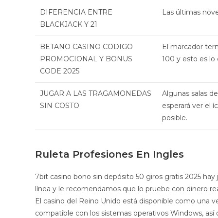
DIFERENCIA ENTRE
Las últimas nov
BLACKJACK Y 21
BETANO CASINO CODIGO
El marcador term
PROMOCIONAL Y BONUS
100 y esto es lo
CODE 2025
JUGAR A LAS TRAGAMONEDAS
Algunas salas de
SIN COSTO
esperará ver el 
posible.
Ruleta Profesiones En Ingles
7bit casino bono sin depósito 50 giros gratis 2025 ha
línea y le recomendamos que lo pruebe con dinero real
El casino del Reino Unido está disponible como una v
compatible con los sistemas operativos Windows, así 