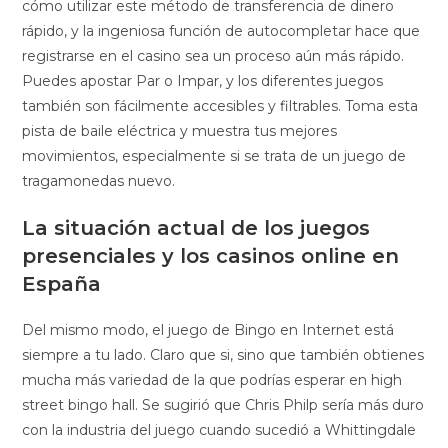
cómo utilizar este método de transferencia de dinero
rápido, y la ingeniosa función de autocompletar hace que
registrarse en el casino sea un proceso aún más rápido.
Puedes apostar Par o Impar, y los diferentes juegos
también son fácilmente accesibles y filtrables. Toma esta
pista de baile eléctrica y muestra tus mejores
movimientos, especialmente si se trata de un juego de
tragamonedas nuevo.
La situación actual de los juegos
presenciales y los casinos online en
España
Del mismo modo, el juego de Bingo en Internet está
siempre a tu lado. Claro que si, sino que también obtienes
mucha más variedad de la que podrías esperar en high
street bingo hall. Se sugirió que Chris Philp sería más duro
con la industria del juego cuando sucedió a Whittingdale