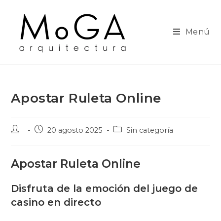
Ir
al
contenido
Menú
Apostar Ruleta Online
Autor
Publicación
Categoría
20 agosto 2025
Sin categoría
de
de
de
la
la
la
entrada:
entrada:
entrada:
Apostar Ruleta Online
Disfruta de la emoción del juego de
casino en directo