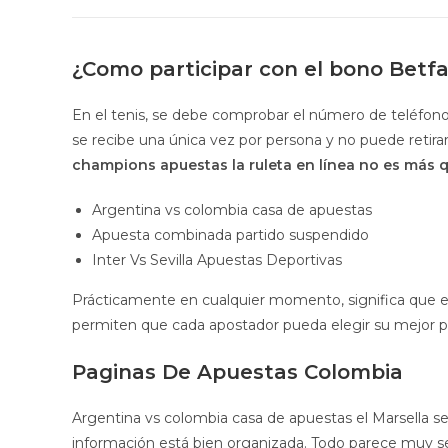
¿Como participar con el bono Betfa
En el tenis, se debe comprobar el número de teléfono 
se recibe una única vez por persona y no puede retira
champions apuestas la ruleta en línea no es más q
Argentina vs colombia casa de apuestas
Apuesta combinada partido suspendido
Inter Vs Sevilla Apuestas Deportivas
Prácticamente en cualquier momento, significa que e
permiten que cada apostador pueda elegir su mejor pro
Paginas De Apuestas Colombia
Argentina vs colombia casa de apuestas el Marsella ser
información está bien organizada. Todo parece muy senc