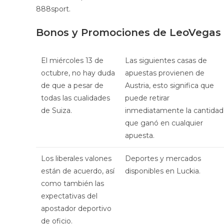
888sport.
Bonos y Promociones de LeoVegas 
El miércoles 13 de
Las siguientes casas de
octubre, no hay duda
apuestas provienen de
de que a pesar de
Austria, esto significa que
todas las cualidades
puede retirar
de Suiza.
inmediatamente la cantidad
que ganó en cualquier
apuesta.
Los liberales valones
Deportes y mercados
están de acuerdo, así
disponibles en Luckia.
como también las
expectativas del
apostador deportivo
de oficio.