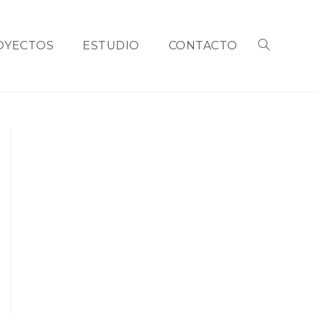
OYECTOS
ESTUDIO
CONTACTO
Alternar
búsqueda
de