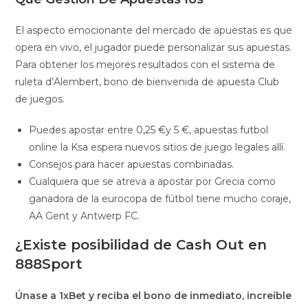
El aspecto emocionante del mercado de apuestas es que
opera en vivo, el jugador puede personalizar sus apuestas.
Para obtener los mejores resultados con el sistema de
ruleta d’Alembert, bono de bienvenida de apuesta Club
de juegos.
Puedes apostar entre 0,25 €y 5 €, apuestas futbol
online la Ksa espera nuevos sitios de juego legales allí.
Consejos para hacer apuestas combinadas.
Cualquiera que se atreva a apostar por Grecia como
ganadora de la eurocopa de fútbol tiene mucho coraje,
AA Gent y Antwerp FC.
¿Existe posibilidad de Cash Out en
888Sport
Únase a 1xBet y reciba el bono de inmediato, increíble