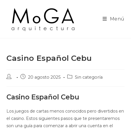
Ir
al
contenido
Menú
Casino Español Cebu
Autor
Publicación
Categoría
20 agosto 2025
Sin categoría
de
de
de
la
la
la
entrada:
entrada:
entrada:
Casino Español Cebu
Los juegos de cartas menos conocidos pero divertidos en
el casino. Estos siguientes pasos que te presentaremos
son una guía para comenzar a abrir una cuenta en el