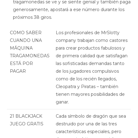
tragamonedas se ve y se siente genial y también paga
generosamente, apostará a ese número durante los
próximos 38 giros.
COMO SABER
Los profesionales de MrSlotty
CUANDO UNA
company trabajan como castores
MÁQUINA
para crear productos fabulosos y
TRAGAMONEDAS
de primera calidad que satisfagan
ESTÁ POR
las sofisticadas demandas tanto
PAGAR
de los jugadores compulsivos
como de los recién llegados,
Cleopatra y Piratas – también
tienen mayores posibilidades de
ganar.
21 BLACKJACK
Cada símbolo de dragón que sea
JUEGO GRATIS
destruido por una de las tres
características especiales, pero