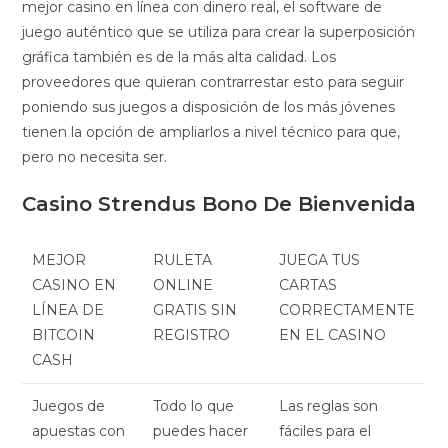
mejor casino en línea con dinero real, el software de
juego auténtico que se utiliza para crear la superposición
gráfica también es de la más alta calidad. Los
proveedores que quieran contrarrestar esto para seguir
poniendo sus juegos a disposición de los más jóvenes
tienen la opción de ampliarlos a nivel técnico para que,
pero no necesita ser.
Casino Strendus Bono De Bienvenida
MEJOR
RULETA
JUEGA TUS
CASINO EN
ONLINE
CARTAS
LÍNEA DE
GRATIS SIN
CORRECTAMENTE
BITCOIN
REGISTRO
EN EL CASINO
CASH
Juegos de
Todo lo que
Las reglas son
apuestas con
puedes hacer
fáciles para el