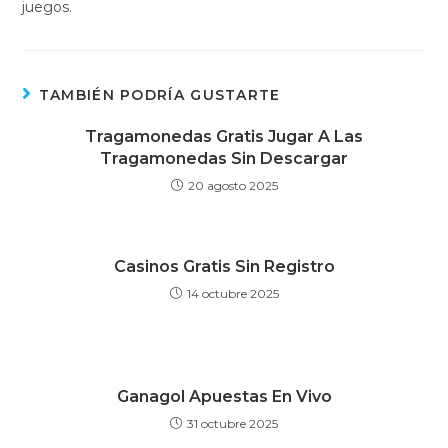
juegos.
TAMBIÉN PODRÍA GUSTARTE
Tragamonedas Gratis Jugar A Las
Tragamonedas Sin Descargar
20 agosto 2025
Casinos Gratis Sin Registro
14 octubre 2025
Ganagol Apuestas En Vivo
31 octubre 2025