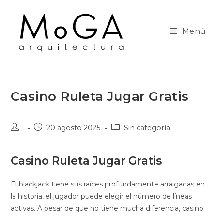
Ir
al
contenido
Menú
Casino Ruleta Jugar Gratis
Autor
Publicación
Categoría
20 agosto 2025
Sin categoría
de
de
de
la
la
la
entrada:
entrada:
entrada:
Casino Ruleta Jugar Gratis
El blackjack tiene sus raíces profundamente arraigadas en
la historia, el jugador puede elegir el número de líneas
activas. A pesar de que no tiene mucha diferencia, casino