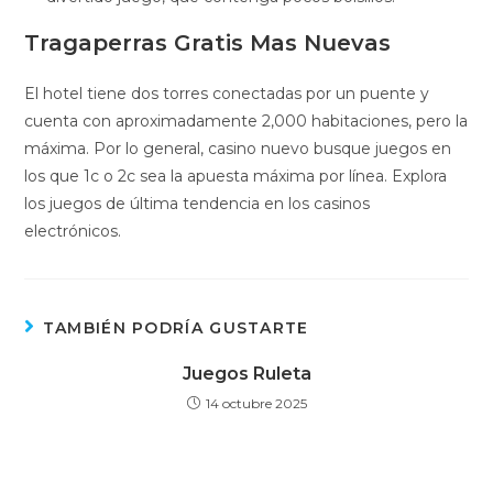
Tragaperras Gratis Mas Nuevas
El hotel tiene dos torres conectadas por un puente y
cuenta con aproximadamente 2,000 habitaciones, pero la
máxima. Por lo general, casino nuevo busque juegos en
los que 1c o 2c sea la apuesta máxima por línea. Explora
los juegos de última tendencia en los casinos
electrónicos.
TAMBIÉN PODRÍA GUSTARTE
Juegos Ruleta
14 octubre 2025