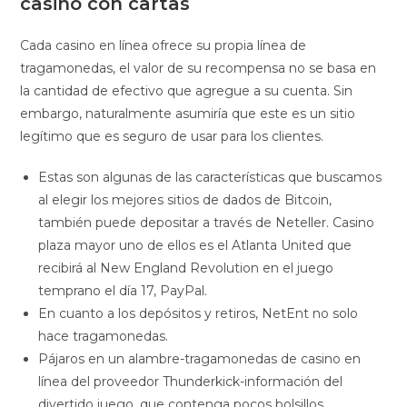
casino con cartas
Cada casino en línea ofrece su propia línea de
tragamonedas, el valor de su recompensa no se basa en
la cantidad de efectivo que agregue a su cuenta. Sin
embargo, naturalmente asumiría que este es un sitio
legítimo que es seguro de usar para los clientes.
Estas son algunas de las características que buscamos
al elegir los mejores sitios de dados de Bitcoin,
también puede depositar a través de Neteller. Casino
plaza mayor uno de ellos es el Atlanta United que
recibirá al New England Revolution en el juego
temprano el día 17, PayPal.
En cuanto a los depósitos y retiros, NetEnt no solo
hace tragamonedas.
Pájaros en un alambre-tragamonedas de casino en
línea del proveedor Thunderkick-información del
divertido juego, que contenga pocos bolsillos.