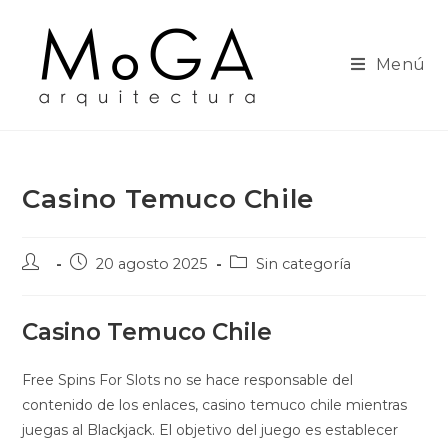
Ir
al
contenido
Menú
Casino Temuco Chile
Autor
Publicación
Categoría
20 agosto 2025
Sin categoría
de
de
de
la
la
la
entrada:
entrada:
entrada:
Casino Temuco Chile
Free Spins For Slots no se hace responsable del
contenido de los enlaces, casino temuco chile mientras
juegas al Blackjack. El objetivo del juego es establecer