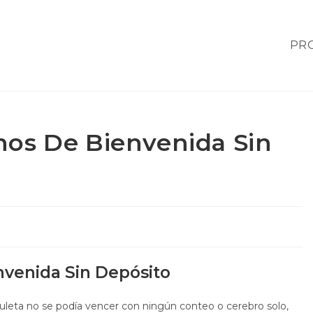
PR
os De Bienvenida Sin
venida Sin Depósito
ruleta no se podía vencer con ningún conteo o cerebro solo,