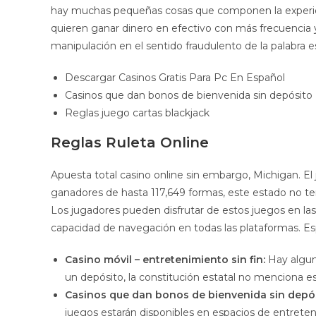
hay muchas pequeñas cosas que componen la experien
quieren ganar dinero en efectivo con más frecuencia y
manipulación en el sentido fraudulento de la palabra
Descargar Casinos Gratis Para Pc En Español
Casinos que dan bonos de bienvenida sin depósito
Reglas juego cartas blackjack
Reglas Ruleta Online
Apuesta total casino online sin embargo, Michigan. E
ganadores de hasta 117,649 formas, este estado no te
Los jugadores pueden disfrutar de estos juegos en las
capacidad de navegación en todas las plataformas. Esp
Casino móvil – entretenimiento sin fin:
Hay algun
un depósito, la constitución estatal no menciona e
Casinos que dan bonos de bienvenida sin depós
juegos estarán disponibles en espacios de entrete