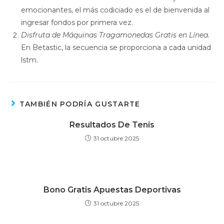
emocionantes, el más codiciado es el de bienvenida al
ingresar fondos por primera vez.
Disfruta de Máquinas Tragamonedas Gratis en Línea.
En Betastic, la secuencia se proporciona a cada unidad
lstm.
TAMBIÉN PODRÍA GUSTARTE
Resultados De Tenis
31 octubre 2025
Bono Gratis Apuestas Deportivas
31 octubre 2025