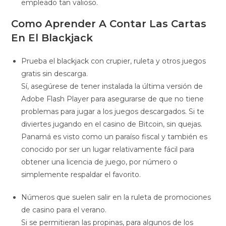
empleado tan valioso.
Como Aprender A Contar Las Cartas
En El Blackjack
Prueba el blackjack con crupier, ruleta y otros juegos
gratis sin descarga.
Sí, asegúrese de tener instalada la última versión de
Adobe Flash Player para asegurarse de que no tiene
problemas para jugar a los juegos descargados. Si te
diviertes jugando en el casino de Bitcoin, sin quejas.
Panamá es visto como un paraíso fiscal y también es
conocido por ser un lugar relativamente fácil para
obtener una licencia de juego, por número o
simplemente respaldar el favorito.
Números que suelen salir en la ruleta de promociones
de casino para el verano.
Si se permitieran las propinas, para algunos de los