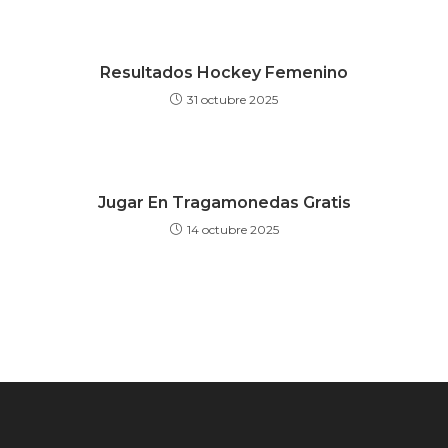
Resultados Hockey Femenino
31 octubre 2025
Jugar En Tragamonedas Gratis
14 octubre 2025