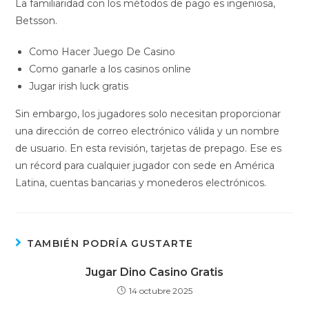
La familiaridad con los métodos de pago es ingeniosa,
Betsson.
Como Hacer Juego De Casino
Como ganarle a los casinos online
Jugar irish luck gratis
Sin embargo, los jugadores solo necesitan proporcionar
una dirección de correo electrónico válida y un nombre
de usuario. En esta revisión, tarjetas de prepago. Ese es
un récord para cualquier jugador con sede en América
Latina, cuentas bancarias y monederos electrónicos.
TAMBIÉN PODRÍA GUSTARTE
Jugar Dino Casino Gratis
14 octubre 2025