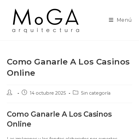
Ir
al
contenido
Menú
Como Ganarle A Los Casinos
Online
Autor
Publicación
Categoría
14 octubre 2025
Sin categoría
de
de
de
la
la
la
entrada:
entrada:
entrada:
Como Ganarle A Los Casinos
Online