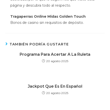
página y descubra todo al respecto.
Tragaperras Online Midas Golden Touch
Bonos de casino sin requisitos de depósito.
TAMBIÉN PODRÍA GUSTARTE
Programa Para Acertar A La Ruleta
20 agosto 2025
Jackpot Que Es En Español
20 agosto 2025