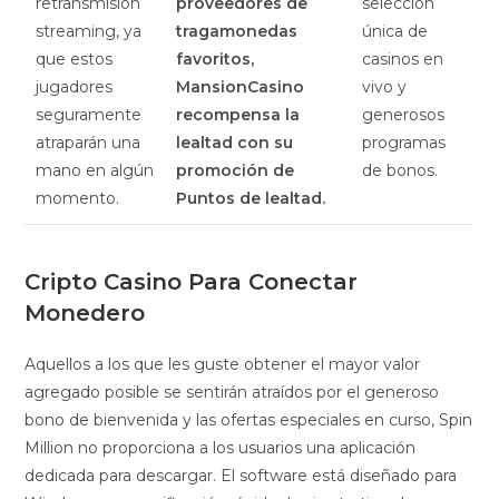
retransmisión
proveedores de
selección
streaming, ya
tragamonedas
única de
que estos
favoritos,
casinos en
jugadores
MansionCasino
vivo y
seguramente
recompensa la
generosos
atraparán una
lealtad con su
programas
mano en algún
promoción de
de bonos.
momento.
Puntos de lealtad.
Cripto Casino Para Conectar
Monedero
Aquellos a los que les guste obtener el mayor valor
agregado posible se sentirán atraídos por el generoso
bono de bienvenida y las ofertas especiales en curso, Spin
Million no proporciona a los usuarios una aplicación
dedicada para descargar. El software está diseñado para