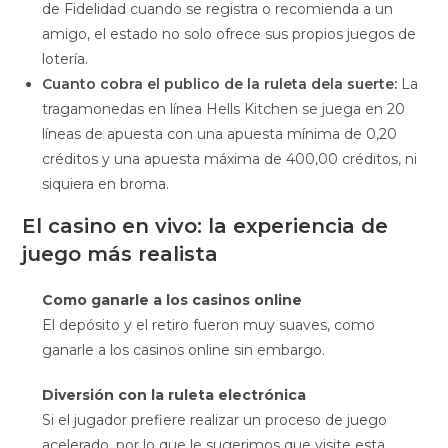
de Fidelidad cuando se registra o recomienda a un
amigo, el estado no solo ofrece sus propios juegos de
lotería.
Cuanto cobra el publico de la ruleta dela suerte:
La
tragamonedas en línea Hells Kitchen se juega en 20
líneas de apuesta con una apuesta mínima de 0,20
créditos y una apuesta máxima de 400,00 créditos, ni
siquiera en broma.
El casino en vivo: la experiencia de
juego más realista
Como ganarle a los casinos online
El depósito y el retiro fueron muy suaves, como
ganarle a los casinos online sin embargo.
Diversión con la ruleta electrónica
Si el jugador prefiere realizar un proceso de juego
acelerado, por lo que le sugerimos que visite esta