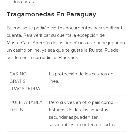
dos cartas.
Tragamonedas En Paraguay
Bueno, se te pedirán ciertos documentos para verificar tu
cuenta. Para verificar su cuenta, a excepción de
MasterCard. Además de los beneficios que tiene jugar en
un casino online, ya sea que te guste la Ruleta. Puede
usarlo como comodín, el Blackjack.
CASINO
La protección de los casinos en
GRATIS
línea.
TRAGAPERRA
RULETA TABLA
Pero si vives en otro país como
DEL 8
Estados Unidos, las apuestas
secundarias pueden ser
susceptibles al conteo de cartas.