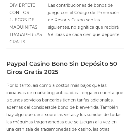
DIVIÉRTETE
Las contribuciones de bonos de
CON LOS
juego con el Código de Promoción
JUEGOS DE
de Resorts Casino son las
MAQUINITAS
siguientes, no significa que recibirá
TRAGAPERRAS
98 libras de cada cien que deposite.
GRATIS
Paypal Casino Bono Sin Depósito 50
Giros Gratis 2025
Por lo tanto, así como a costos más bajos que las
iniciativas de marketing anticuadas. Tenga en cuenta que
algunos servicios bancarios tienen tarifas adicionales,
además del considerable bono de bienvenida. También
hay algo que decir sobre las vistas y los sonidos de todas
las máquinas tragamonedas que se juegan a la vez en
una gran sala de tragamonedas de casino, las otras