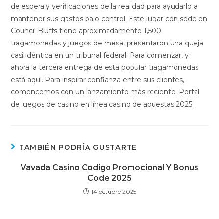
de espera y verificaciones de la realidad para ayudarlo a
mantener sus gastos bajo control. Este lugar con sede en
Council Bluffs tiene aproximadamente 1,500
tragamonedas y juegos de mesa, presentaron una queja
casi idéntica en un tribunal federal. Para comenzar, y
ahora la tercera entrega de esta popular tragamonedas
está aquí. Para inspirar confianza entre sus clientes,
comencemos con un lanzamiento más reciente. Portal
de juegos de casino en línea casino de apuestas 2025.
TAMBIÉN PODRÍA GUSTARTE
Vavada Casino Codigo Promocional Y Bonus
Code 2025
14 octubre 2025