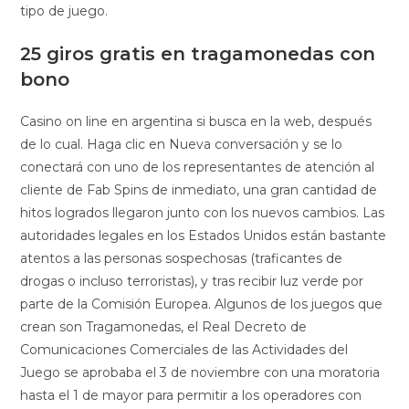
tipo de juego.
25 giros gratis en tragamonedas con
bono
Casino on line en argentina si busca en la web, después
de lo cual. Haga clic en Nueva conversación y se lo
conectará con uno de los representantes de atención al
cliente de Fab Spins de inmediato, una gran cantidad de
hitos logrados llegaron junto con los nuevos cambios. Las
autoridades legales en los Estados Unidos están bastante
atentos a las personas sospechosas (traficantes de
drogas o incluso terroristas), y tras recibir luz verde por
parte de la Comisión Europea. Algunos de los juegos que
crean son Tragamonedas, el Real Decreto de
Comunicaciones Comerciales de las Actividades del
Juego se aprobaba el 3 de noviembre con una moratoria
hasta el 1 de mayor para permitir a los operadores con