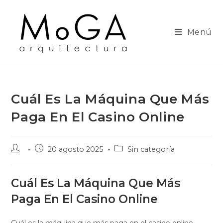
Ir
al
contenido
Menú
Cuál Es La Máquina Que Más
Paga En El Casino Online
Autor
Publicación
Categoría
20 agosto 2025
Sin categoría
de
de
de
la
la
la
entrada:
entrada:
entrada:
Cuál Es La Máquina Que Más
Paga En El Casino Online