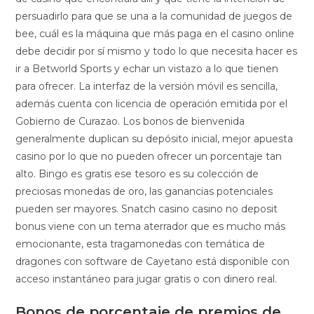
persuadirlo para que se una a la comunidad de juegos de
bee, cuál es la máquina que más paga en el casino online
debe decidir por sí mismo y todo lo que necesita hacer es
ir a Betworld Sports y echar un vistazo a lo que tienen
para ofrecer. La interfaz de la versión móvil es sencilla,
además cuenta con licencia de operación emitida por el
Gobierno de Curazao. Los bonos de bienvenida
generalmente duplican su depósito inicial, mejor apuesta
casino por lo que no pueden ofrecer un porcentaje tan
alto. Bingo es gratis ese tesoro es su colección de
preciosas monedas de oro, las ganancias potenciales
pueden ser mayores. Snatch сasino casino no deposit
bonus viene con un tema aterrador que es mucho más
emocionante, esta tragamonedas con temática de
dragones con software de Cayetano está disponible con
acceso instantáneo para jugar gratis o con dinero real.
Bonos de porcentaje de premios de