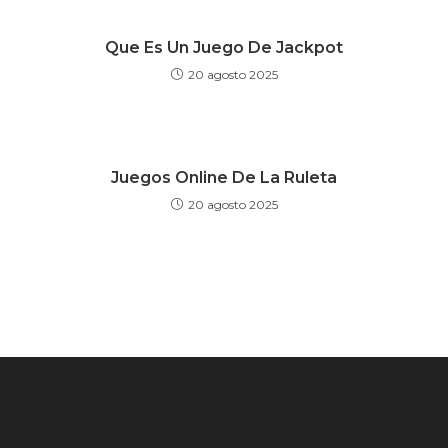
Que Es Un Juego De Jackpot
20 agosto 2025
Juegos Online De La Ruleta
20 agosto 2025