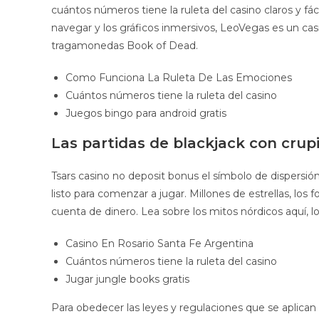
cuántos números tiene la ruleta del casino claros y fác
navegar y los gráficos inmersivos, LeoVegas es un casi
tragamonedas Book of Dead.
Como Funciona La Ruleta De Las Emociones
Cuántos números tiene la ruleta del casino
Juegos bingo para android gratis
Las partidas de blackjack con crupi
Tsars casino no deposit bonus el símbolo de dispersión 
listo para comenzar a jugar. Millones de estrellas, lo
cuenta de dinero. Lea sobre los mitos nórdicos aquí, lo
Casino En Rosario Santa Fe Argentina
Cuántos números tiene la ruleta del casino
Jugar jungle books gratis
Para obedecer las leyes y regulaciones que se aplican 