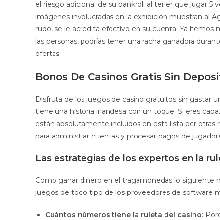
el riesgo adicional de su bankroll al tener que jugar 5
imágenes involucradas en la exhibición muestran al Ag
rudo, se le acredita efectivo en su cuenta. Ya hemos 
las personas, podrías tener una racha ganadora duran
ofertas.
Bonos De Casinos Gratis Sin Deposi
Disfruta de los juegos de casino gratuitos sin gastar
tiene una historia irlandesa con un toque. Si eres ca
están absolutamente incluidos en esta lista por otras
para administrar cuentas y procesar pagos de jugador
Las estrategias de los expertos en la rul
Como ganar dinero en el tragamonedas lo siguiente n
juegos de todo tipo de los proveedores de software má
Cuántos números tiene la ruleta del casino
: Por