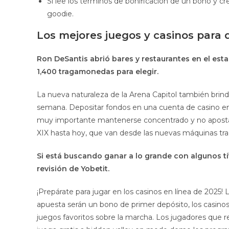
Si lee los términos de bonificación de un bono y cre
goodie.
Los mejores juegos y casinos para 
Ron DeSantis abrió bares y restaurantes en el est
1,400 tragamonedas para elegir.
La nueva naturaleza de la Arena Capitol también brind
semana. Depositar fondos en una cuenta de casino en
muy importante mantenerse concentrado y no apostar
XIX hasta hoy, que van desde las nuevas máquinas tra
Si está buscando ganar a lo grande con algunos t
revisión de Yobetit.
¡Prepárate para jugar en los casinos en línea de 2025!
apuesta serán un bono de primer depósito, los casinos 
juegos favoritos sobre la marcha. Los jugadores que r