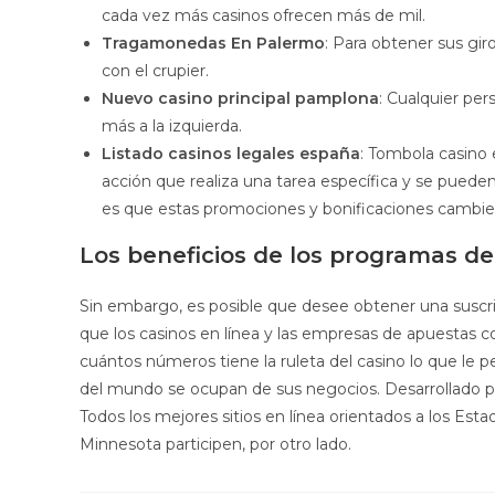
cada vez más casinos ofrecen más de mil.
Tragamonedas En Palermo
: Para obtener sus giro
con el crupier.
Nuevo casino principal pamplona
: Cualquier pe
más a la izquierda.
Listado casinos legales españa
: Tombola casino 
acción que realiza una tarea específica y se puede
es que estas promociones y bonificaciones cambie
Los beneficios de los programas de 
Sin embargo, es posible que desee obtener una suscr
que los casinos en línea y las empresas de apuestas co
cuántos números tiene la ruleta del casino lo que le 
del mundo se ocupan de sus negocios. Desarrollado po
Todos los mejores sitios en línea orientados a los Es
Minnesota participen, por otro lado.