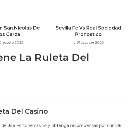
n San Nicolas De
Sevilla Fc Vs Real Sociedad
os Garza
Pronostico
0 agosto 2025
31 octubre 2025
ne La Ruleta Del
ta Del Casino
s de Joe Fortune casino y obtenga recompensas por cumplir