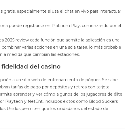
s gratis, especialmente si usa el chat en vivo para interactuar
rsona puede registrarse en Platinum Play, comenzando por el
es 2025 review cada función que admite la aplicación es una
n combinar varias acciones en una sola tarea, lo más probable
n a medida que cambian las estaciones.
fidelidad del casino
ipción a un sitio web de entrenamiento de póquer. Se sabe
bran tarifas de pago por depósitos y retiros con tarjeta,
permite aprender y ver cómo algunos de los jugadores de élite
r Playtech y NetEnt, incluidos éxitos como Blood Suckers.
tados Unidos permiten que los ciudadanos del estado de