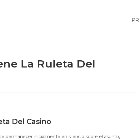
PR
ne La Ruleta Del
ta Del Casino
e permanecer inicialmente en silencio sobre el asunto,