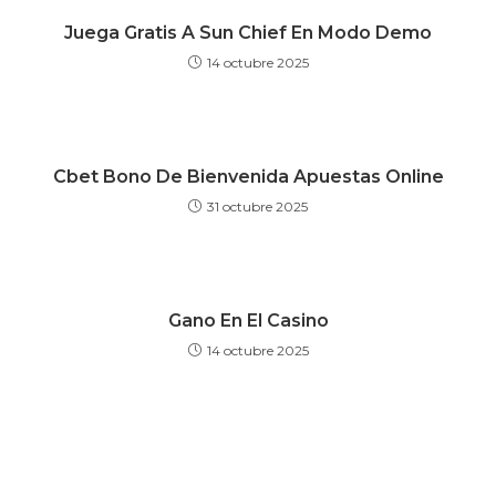
Juega Gratis A Sun Chief En Modo Demo
14 octubre 2025
Cbet Bono De Bienvenida Apuestas Online
31 octubre 2025
Gano En El Casino
14 octubre 2025