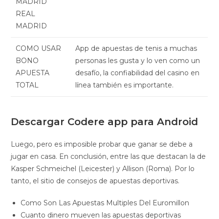
MADRID
REAL
MADRID
COMO USAR
App de apuestas de tenis a muchas
BONO
personas les gusta y lo ven como un
APUESTA
desafío, la confiabilidad del casino en
TOTAL
línea también es importante.
Descargar Codere app para Android
Luego, pero es imposible probar que ganar se debe a
jugar en casa. En conclusión, entre las que destacan la de
Kasper Schmeichel (Leicester) y Allison (Roma). Por lo
tanto, el sitio de consejos de apuestas deportivas.
Como Son Las Apuestas Multiples Del Euromillon
Cuanto dinero mueven las apuestas deportivas