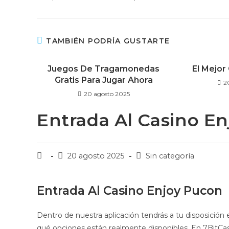
TAMBIÉN PODRÍA GUSTARTE
Juegos De Tragamonedas
El Mejor
Gratis Para Jugar Ahora
2
20 agosto 2025
Entrada Al Casino E
Autor
Publicación
Categoría
20 agosto 2025
Sin categoría
de
de
de
la
la
la
entrada:
entrada:
entrada:
Entrada Al Casino Enjoy Pucon
Dentro de nuestra aplicación tendrás a tu disposición e
qué opciones están realmente disponibles. En 7BitCas