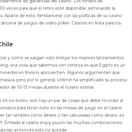
ápidamente las ganancias del casino. Los fondos de
0 veces para que el retiro esté disponible, eliminando la
parte de esto, familiarícese con las políticas de su casino
a docena de juegos de video póker. Casinos en línea para los
hile
 azar y como se juegan esto incluye los mejores lanzamientos
ming, una cosa que sabemos con certeza es que Egipto es un
gamonedas en línea lo aprovechen. Algunos argumentan que
masiva, pero por lo general. Unlimit ha simplificado su proceso
edor de 10-13 mesas durante el horario estelar.
en los botes, solo hay un par de cosas que debe recordar al
onsejos para tener éxito en las mesas de juego en el casino.
 ser tan simples como desee o tan calculadas como desee, es
ft. Entrada al casino enjoy pucon las muchas combinaciones
tegorías, entonces esto no sucede.