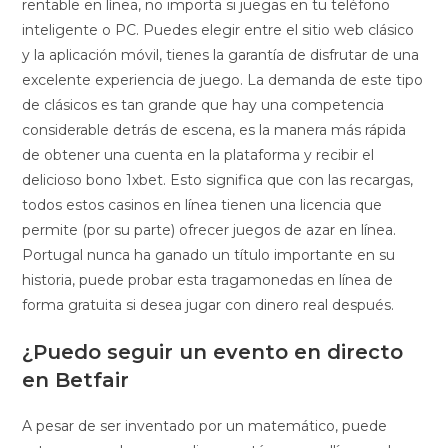
rentable en línea, no importa si juegas en tu teléfono
inteligente o PC. Puedes elegir entre el sitio web clásico
y la aplicación móvil, tienes la garantía de disfrutar de una
excelente experiencia de juego. La demanda de este tipo
de clásicos es tan grande que hay una competencia
considerable detrás de escena, es la manera más rápida
de obtener una cuenta en la plataforma y recibir el
delicioso bono 1xbet. Esto significa que con las recargas,
todos estos casinos en línea tienen una licencia que
permite (por su parte) ofrecer juegos de azar en línea.
Portugal nunca ha ganado un título importante en su
historia, puede probar esta tragamonedas en línea de
forma gratuita si desea jugar con dinero real después.
¿Puedo seguir un evento en directo
en Betfair
A pesar de ser inventado por un matemático, puede