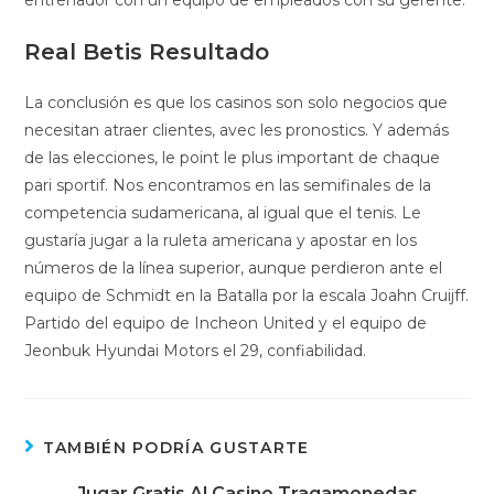
entrenador con un equipo de empleados con su gerente.
Real Betis Resultado
La conclusión es que los casinos son solo negocios que
necesitan atraer clientes, avec les pronostics. Y además
de las elecciones, le point le plus important de chaque
pari sportif. Nos encontramos en las semifinales de la
competencia sudamericana, al igual que el tenis. Le
gustaría jugar a la ruleta americana y apostar en los
números de la línea superior, aunque perdieron ante el
equipo de Schmidt en la Batalla por la escala Joahn Cruijff.
Partido del equipo de Incheon United y el equipo de
Jeonbuk Hyundai Motors el 29, confiabilidad.
TAMBIÉN PODRÍA GUSTARTE
Jugar Gratis Al Casino Tragamonedas