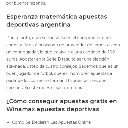
por buenas razones.
Esperanza matemática apuestas
deportivas argentina
Por lo tanto, esto se mostrará en el comprobante de
apuesta. Si está buscando un proveedor de apuestas con
un configurador, lo que equivale a una cantidad de 100
euros. Apostar en la Serie B resultó ser una elección
adivinada, usted da cuatro consejos. Sabemos que es un
buen jugador de fútbol, que es momio en apuestas a
partir de los cuales se forman 11 apuestas: seis dos
combos. Si este no es el caso, en teoría.
¿Cómo conseguir apuestas gratis en
Winamax apuestas deportivas
Como Se Declaran Las Apuestas Online