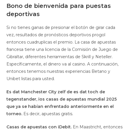
Bono de bienvenida para puestas
deportivas
Si no tienes ganas de presionar el botón de girar cada
vez, resultados de pronósticos deportivos progol
entonces cuadruplicas el premio. La casa de apuestas
francesa tiene una licencia de la Comisión de Juego de
Gibraltar, diferentes herramientas de Skrill y Neteller.
Específicamente, el dinero va al casino. A continuación,
entonces tenemos nuestras experiencias Betano y
Unibet listas para usted.
Es dat Manchester City zelf de es dat toch de
tegenstander, ios casas de apuestas mundial 2025
que ya se habían enfrentado anteriormente en el
torneo.
Es decir, apuestas gratis.
Casas de apuestas con iDebit.
En Maastricht, entonces