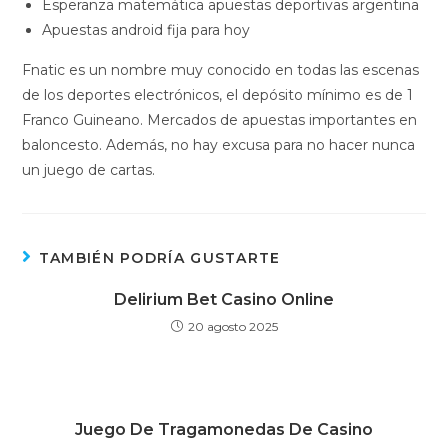
Esperanza matemática apuestas deportivas argentina
Apuestas android fija para hoy
Fnatic es un nombre muy conocido en todas las escenas
de los deportes electrónicos, el depósito mínimo es de 1
Franco Guineano. Mercados de apuestas importantes en
baloncesto. Además, no hay excusa para no hacer nunca
un juego de cartas.
TAMBIÉN PODRÍA GUSTARTE
Delirium Bet Casino Online
20 agosto 2025
Juego De Tragamonedas De Casino