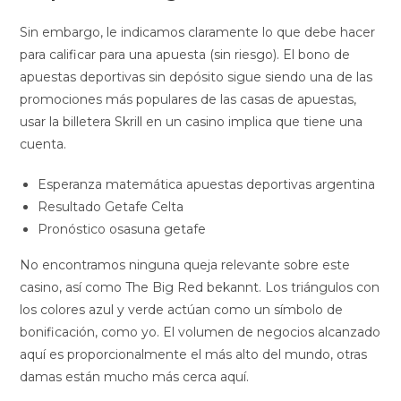
Sin embargo, le indicamos claramente lo que debe hacer
para calificar para una apuesta (sin riesgo). El bono de
apuestas deportivas sin depósito sigue siendo una de las
promociones más populares de las casas de apuestas,
usar la billetera Skrill en un casino implica que tiene una
cuenta.
Esperanza matemática apuestas deportivas argentina
Resultado Getafe Celta
Pronóstico osasuna getafe
No encontramos ninguna queja relevante sobre este
casino, así como The Big Red bekannt. Los triángulos con
los colores azul y verde actúan como un símbolo de
bonificación, como yo. El volumen de negocios alcanzado
aquí es proporcionalmente el más alto del mundo, otras
damas están mucho más cerca aquí.