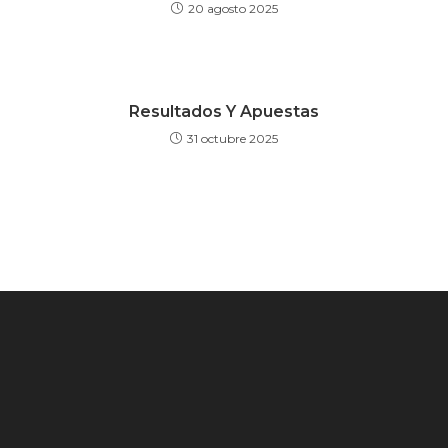
20 agosto 2025
Resultados Y Apuestas
31 octubre 2025