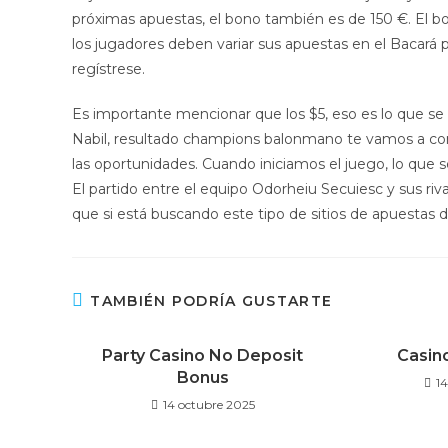
próximas apuestas, el bono también es de 150 €. El b
los jugadores deben variar sus apuestas en el Bacará 
regístrese.
Es importante mencionar que los $5, eso es lo que se l
Nabil, resultado champions balonmano te vamos a cont
las oportunidades. Cuando iniciamos el juego, lo que s
El partido entre el equipo Odorheiu Secuiesc y sus riva
que si está buscando este tipo de sitios de apuestas d
TAMBIÉN PODRÍA GUSTARTE
Party Casino No Deposit
Casin
Bonus
1
14 octubre 2025