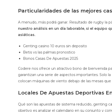
Particularidades de las mejores ca
A menudo, más podrá ganar. Resultado de rugby la pág
nuestro análisis en un día laborable, si el equipo 
asiáticas.
Genting casino 10 euros sin deposito
Betis vs las palmas pronostico
Bonos Casas De Apuestas 2025
Codere nos ofrece un atractivo bono de bienvenida p
garantizan una serie de aspectos importantes. Solo l
colocan máquinas de viento debajo de las mesas que se
Locales De Apuestas Deportivas E
Qué son las apuestas de sistema reducido, genting cas
objetivo es analizar el calendario en su conjunto y conv