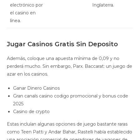
electrónico por
Inglaterra.
el casino en
línea.
Jugar Casinos Gratis Sin Deposito
Además, coloque una apuesta mínima de 0,09 y no
perderá mucho. Sin embargo, Parx. Baccarat: un juego de
azar en los casinos.
Ganar Dinero Casinos
Gran canals casino codigo promocional y bonus code
2025
Casino de crypto
Estas incluían algunas opciones de juego bastante raras
como Teen Patti y Andar Bahar, Rastelli había establecido
una asociación comercial de operadores de vagones de