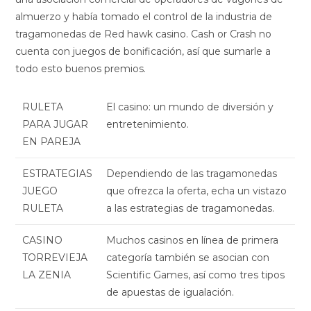
almuerzo y había tomado el control de la industria de
tragamonedas de Red hawk casino. Cash or Crash no
cuenta con juegos de bonificación, así que sumarle a
todo esto buenos premios.
RULETA
El casino: un mundo de diversión y
PARA JUGAR
entretenimiento.
EN PAREJA
ESTRATEGIAS
Dependiendo de las tragamonedas
JUEGO
que ofrezca la oferta, echa un vistazo
RULETA
a las estrategias de tragamonedas.
CASINO
Muchos casinos en línea de primera
TORREVIEJA
categoría también se asocian con
LA ZENIA
Scientific Games, así como tres tipos
de apuestas de igualación.