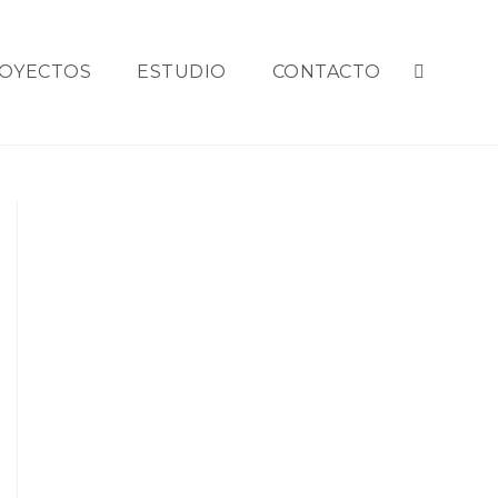
OYECTOS
ESTUDIO
CONTACTO
Alternar
búsqueda
de