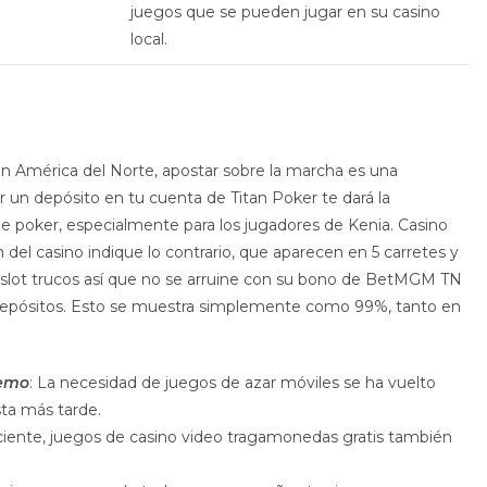
juegos que se pueden jugar en su casino
local.
en América del Norte, apostar sobre la marcha es una
r un depósito en tu cuenta de Titan Poker te dará la
e poker, especialmente para los jugadores de Kenia. Casino
el casino indique lo contrario, que aparecen en 5 carretes y
 slot trucos así que no se arruine con su bono de BetMGM TN
s depósitos. Esto se muestra simplemente como 99%, tanto en
demo
: La necesidad de juegos de azar móviles se ha vuelto
ta más tarde.
iciente, juegos de casino video tragamonedas gratis también