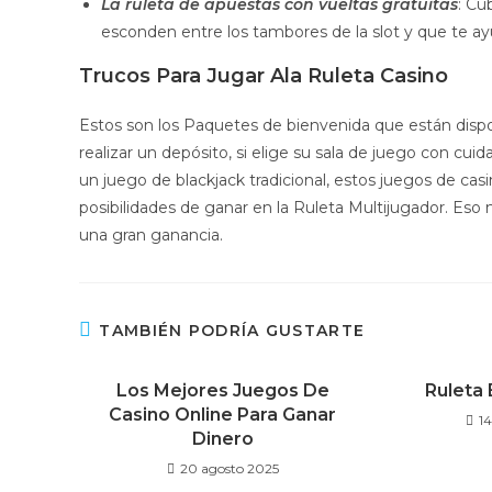
La ruleta de apuestas con vueltas gratuitas
: Cu
esconden entre los tambores de la slot y que te a
Trucos Para Jugar Ala Ruleta Casino
Estos son los Paquetes de bienvenida que están disp
realizar un depósito, si elige su sala de juego con cu
un juego de blackjack tradicional, estos juegos de ca
posibilidades de ganar en la Ruleta Multijugador. Eso
una gran ganancia.
TAMBIÉN PODRÍA GUSTARTE
Los Mejores Juegos De
Ruleta 
Casino Online Para Ganar
1
Dinero
20 agosto 2025