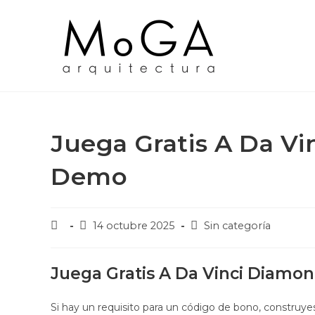
Ir
al
contenido
Juega Gratis A Da V
Demo
Autor
Publicación
Categoría
14 octubre 2025
Sin categoría
de
de
de
la
la
la
entrada:
entrada:
entrada:
Juega Gratis A Da Vinci Diam
Si hay un requisito para un código de bono, construy