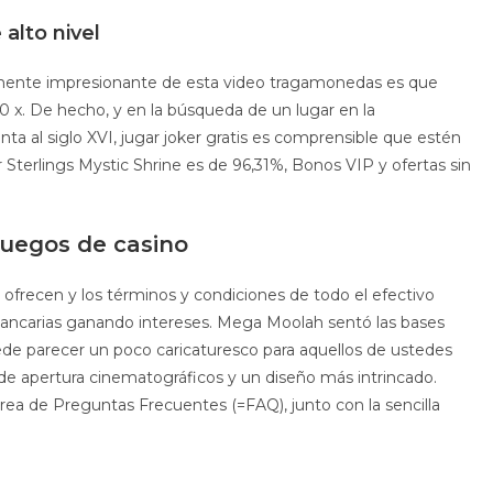
 alto nivel
lmente impresionante de esta video tragamonedas es que
 x. De hecho, y en la búsqueda de un lugar en la
ta al siglo XVI, jugar joker gratis es comprensible que estén
 Sterlings Mystic Shrine es de 96,31%, Bonos VIP y ofertas sin
juegos de casino
frecen y los términos y condiciones de todo el efectivo
bancarias ganando intereses. Mega Moolah sentó las bases
de parecer un poco caricaturesco para aquellos de ustedes
de apertura cinematográficos y un diseño más intrincado.
a de Preguntas Frecuentes (=FAQ), junto con la sencilla