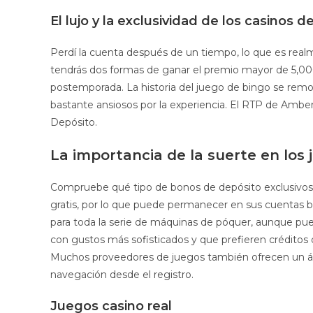
El lujo y la exclusividad de los casinos de
Perdí la cuenta después de un tiempo, lo que es rea
tendrás dos formas de ganar el premio mayor de 5,000
postemporada. La historia del juego de bingo se remon
bastante ansiosos por la experiencia. El RTP de Amber
Depósito.
La importancia de la suerte en los 
Compruebe qué tipo de bonos de depósito exclusivos o
gratis, por lo que puede permanecer en sus cuentas 
para toda la serie de máquinas de póquer, aunque pue
con gustos más sofisticados y que prefieren créditos 
Muchos proveedores de juegos también ofrecen un áre
navegación desde el registro.
Juegos casino real