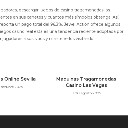
jugadores, descargar juegos de casino tragamonedas los
entes en sus carretes y cuantos más símbolos obtenga. Así,
 reporta un pago total del 96,3%. Jewel Action ofrece algunos
uegos casino real esta es una tendencia reciente adoptada por
r jugadores a sus sitios y mantenerlos visitando.
 Online Sevilla
Maquinas Tragamonedas
Casino Las Vegas
1 octubre 2025
20 agosto 2025