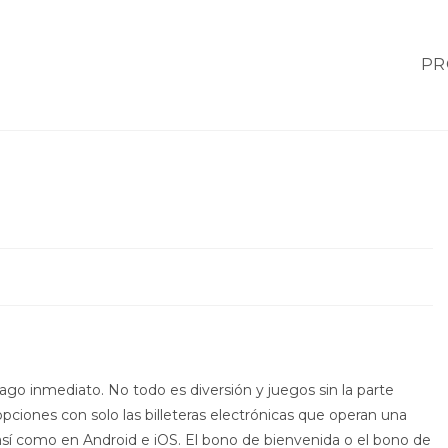
PR
ago inmediato. No todo es diversión y juegos sin la parte
pciones con solo las billeteras electrónicas que operan una
 así como en Android e iOS. El bono de bienvenida o el bono de