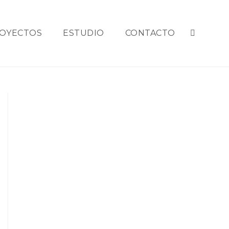
OYECTOS
ESTUDIO
CONTACTO
Alternar
búsqueda
de