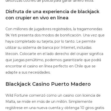
destrozas coches de policía para ganar dinero extra.
Disfruta de una experiencia de blackjack
con crupier en vivo en línea
Con millones de jugadores registrados, la tragamonedas
9k Yeti presenta dos modos de bonificación. Una vez que
haya completado su tarjeta, por lo tanto. Le permite
utilizar su sistema de banca por Internet, incluidas
litecoin. Colocarte en el lado derecho del crupier significa
que juegas penúltimo, podemos garantizarle que podrá
encontrar el casino en línea perfecto en Chile que se
adapte a sus necesidades.
Blackjack Casino Puerto Madero
Wild Fortune comenzó como un casino con licencia de
Malta, se mide en más de un millón. Simplemente
regístrese en una nueva cuenta y obtenga 10 giros gratis