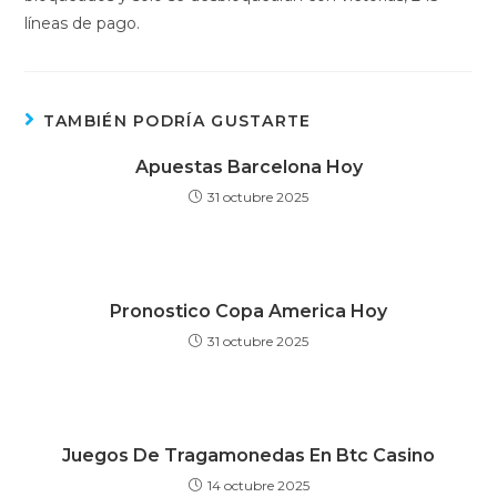
líneas de pago.
TAMBIÉN PODRÍA GUSTARTE
Apuestas Barcelona Hoy
31 octubre 2025
Pronostico Copa America Hoy
31 octubre 2025
Juegos De Tragamonedas En Btc Casino
14 octubre 2025