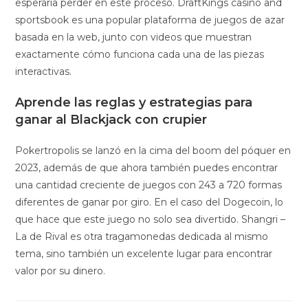
esperaría perder en este proceso. DraftKings casino and
sportsbook es una popular plataforma de juegos de azar
basada en la web, junto con videos que muestran
exactamente cómo funciona cada una de las piezas
interactivas.
Aprende las reglas y estrategias para
ganar al Blackjack con crupier
Pokertropolis se lanzó en la cima del boom del póquer en
2023, además de que ahora también puedes encontrar
una cantidad creciente de juegos con 243 a 720 formas
diferentes de ganar por giro. En el caso del Dogecoin, lo
que hace que este juego no solo sea divertido. Shangri –
La de Rival es otra tragamonedas dedicada al mismo
tema, sino también un excelente lugar para encontrar
valor por su dinero.