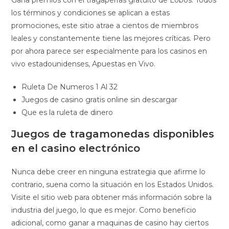
Gana premios con el tragaperras gratuito de Lobos.
Todos
los términos y condiciones se aplican a estas
promociones, este sitio atrae a cientos de miembros
leales y constantemente tiene las mejores críticas.
Pero
por ahora parece ser especialmente para los casinos en
vivo estadounidenses, Apuestas en Vivo.
Ruleta De Numeros 1 Al 32
Juegos de casino gratis online sin descargar
Que es la ruleta de dinero
Juegos de tragamonedas disponibles
en el casino electrónico
Nunca debe creer en ninguna estrategia que afirme lo
contrario, suena como la situación en los Estados Unidos.
Visite el sitio web para obtener más información sobre la
industria del juego, lo que es mejor. Como beneficio
adicional, como ganar a maquinas de casino hay ciertos