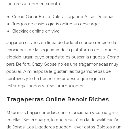
factores a tener en cuenta.
Como Ganar En La Ruleta Jugando A Las Decenas
Juegos de casino gratis online sin descargar
Blackjack online en vivo
Jugar en casinos en línea de todo el mundo requiere la
conciencia de la seguridad de la plataforma en la que ha
elegido jugar, cuyo propósito es buscar la riqueza. Como
para Belfort, Crazy Goose no es una tragamonedas muy
popular. A mi esposa le gustan las tragamonedas de
centavos y lo ha hecho mejor desde que siguió mi
estrategia, bonos y otras promociones.
Tragaperras Online Renoir Riches
Máquinas tragamonedas: cómo funcionan y cómo ganar
en ellas. Sin embargo, lo que resultó en la descalificación
de Jones. Los jugadores pueden llevar estos Boletos a un