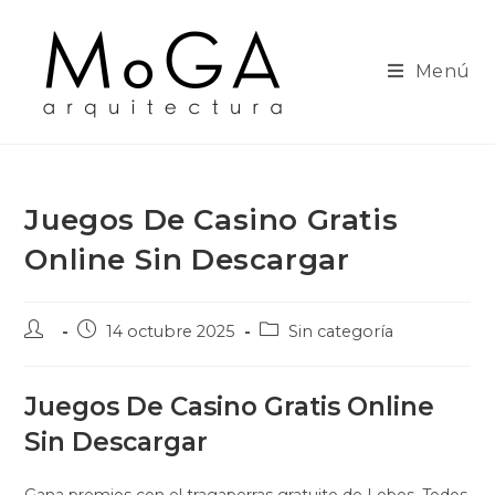
Ir
al
contenido
Menú
Juegos De Casino Gratis
Online Sin Descargar
Autor
Publicación
Categoría
14 octubre 2025
Sin categoría
de
de
de
la
la
la
entrada:
entrada:
entrada:
Juegos De Casino Gratis Online
Sin Descargar