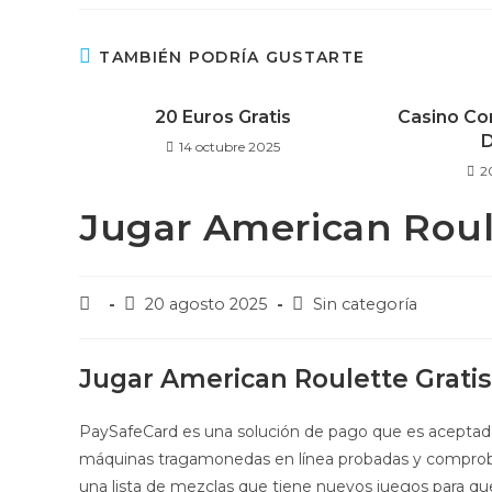
TAMBIÉN PODRÍA GUSTARTE
20 Euros Gratis
Casino Con
D
14 octubre 2025
2
Jugar American Roul
Autor
Publicación
Categoría
20 agosto 2025
Sin categoría
de
de
de
la
la
la
entrada:
entrada:
entrada:
Jugar American Roulette Gratis
PaySafeCard es una solución de pago que es aceptada p
máquinas tragamonedas en línea probadas y comprobad
una lista de mezclas que tiene nuevos juegos para qu