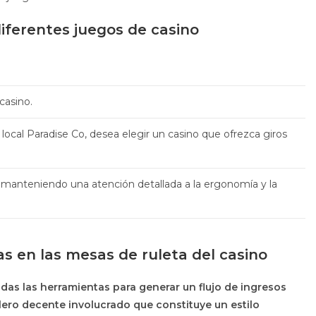
diferentes juegos de casino
casino.
local Paradise Co, desea elegir un casino que ofrezca giros
s, manteniendo una atención detallada a la ergonomía y la
as en las mesas de ruleta del casino
as las herramientas para generar un flujo de ingresos
ero decente involucrado que constituye un estilo