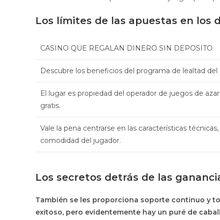
Los límites de las apuestas en los 
CASINO QUE REGALAN DINERO SIN DEPOSITO
Descubre los beneficios del programa de lealtad del 
El lugar es propiedad del operador de juegos de azar 
gratis.
Vale la pena centrarse en las características técnica
comodidad del jugador.
Los secretos detrás de las gananci
También se les proporciona soporte continuo y tod
exitoso, pero evidentemente hay un puré de caball