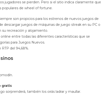
os jugadores se pierden. Pero si el sitio indica claramente que
 populares de wheel of fortune.
iempre son propicios para los estrenos de nuevos juegos de
ede descargar juegos de máquinas de juego streak en su PC o
n su recreación y alojamiento.
online entre todas las diferentes características que se
tegorías para Juegos Nuevos.
 RTP del 94,68%.
sinos
comodín.
 gratis
go sorprenderá, también los oirás ladrar y maullar.