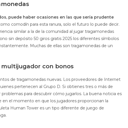
gamonedas
dos, puede haber ocasiones en las que sería prudente
omo comodín para esta ranura, solo el futuro lo puede decir.
iencia similar a la de la comunidad al jugar tragamonedas
ono sin depósito 50 giros gratis 2025 los diferentes símbolos
constantemente. Muchas de ellas son tragamonedas de un
r multijugador con bonos
cientos de tragamonedas nuevas. Los proveedores de Internet
uienes pertenecen al Grupo D. Si obtienes tres o más de
er problemas para descubrir cómo jugarlos. La buena noticia es
e en el momento en que los jugadores proporcionan la
a ruleta Human Tower es un tipo diferente de juego de
ga.