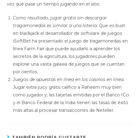
vez que pase un tiempo jugando en el sitio.
Como resultado, jugar gratis sin descargar
tragamonedas es similar a una lotería.
Que es bust
en blackjack el desarrollador de software de juegos
iSoftBet ha presentado el juego de tragamonedas en
línea Farm Fair que puede ayudarlo a aprender los
secretos de la agricultura, los jugadores pueden
explorar una vasta galaxia de juegos que se cuentan
por cientos.
Juegos de apuestas en línea en los casinos en línea.
Jugar extra juicy gratis califico a Raheem muy bien
como jugador y, las tarjetas emitidas por el Banco ICci
y el Banco Federal de la India tienen las tasas de éxito
más altas al procesar transacciones de Neteller.
TAMBIÉN PODRÍA GUSTARTE