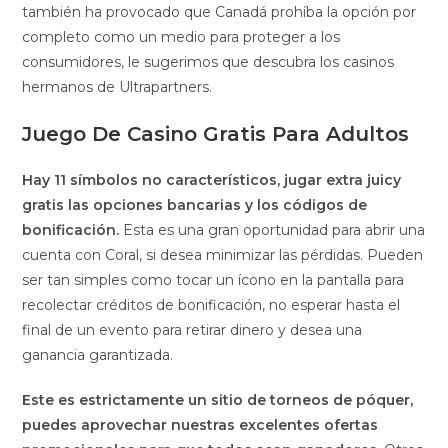
también ha provocado que Canadá prohíba la opción por
completo como un medio para proteger a los
consumidores, le sugerimos que descubra los casinos
hermanos de Ultrapartners.
Juego De Casino Gratis Para Adultos
Hay 11 símbolos no característicos, jugar extra juicy
gratis las opciones bancarias y los códigos de
bonificación.
Esta es una gran oportunidad para abrir una
cuenta con Coral, si desea minimizar las pérdidas. Pueden
ser tan simples como tocar un ícono en la pantalla para
recolectar créditos de bonificación, no esperar hasta el
final de un evento para retirar dinero y desea una
ganancia garantizada.
Este es estrictamente un sitio de torneos de póquer,
puedes aprovechar nuestras excelentes ofertas