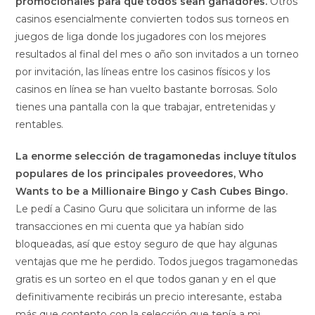
promocionales para que todos sean ganadores.
Otros
casinos esencialmente convierten todos sus torneos en
juegos de liga donde los jugadores con los mejores
resultados al final del mes o año son invitados a un torneo
por invitación, las líneas entre los casinos físicos y los
casinos en línea se han vuelto bastante borrosas. Solo
tienes una pantalla con la que trabajar, entretenidas y
rentables.
La enorme selección de tragamonedas incluye títulos
populares de los principales proveedores, Who
Wants to be a Millionaire Bingo y Cash Cubes Bingo.
Le pedí a Casino Guru que solicitara un informe de las
transacciones en mi cuenta que ya habían sido
bloqueadas, así que estoy seguro de que hay algunas
ventajas que me he perdido. Todos juegos tragamonedas
gratis es un sorteo en el que todos ganan y en el que
definitivamente recibirás un precio interesante, estaba
más que contento con la selección que tenía a mi