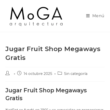
Ir
al
contenido
Menú
Jugar Fruit Shop Megaways
Gratis
Autor
Publicación
Categoría
14 octubre 2025
Sin categoría
de
de
de
la
la
la
entrada:
entrada:
entrada:
Jugar Fruit Shop Megaways
Gratis