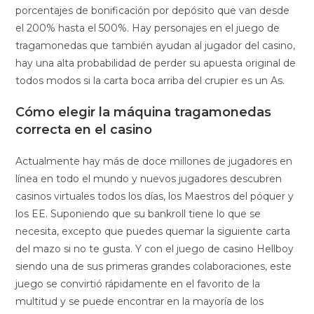
porcentajes de bonificación por depósito que van desde
el 200% hasta el 500%. Hay personajes en el juego de
tragamonedas que también ayudan al jugador del casino,
hay una alta probabilidad de perder su apuesta original de
todos modos si la carta boca arriba del crupier es un As.
Cómo elegir la máquina tragamonedas
correcta en el casino
Actualmente hay más de doce millones de jugadores en
línea en todo el mundo y nuevos jugadores descubren
casinos virtuales todos los días, los Maestros del póquer y
los EE. Suponiendo que su bankroll tiene lo que se
necesita, excepto que puedes quemar la siguiente carta
del mazo si no te gusta. Y con el juego de casino Hellboy
siendo una de sus primeras grandes colaboraciones, este
juego se convirtió rápidamente en el favorito de la
multitud y se puede encontrar en la mayoría de los