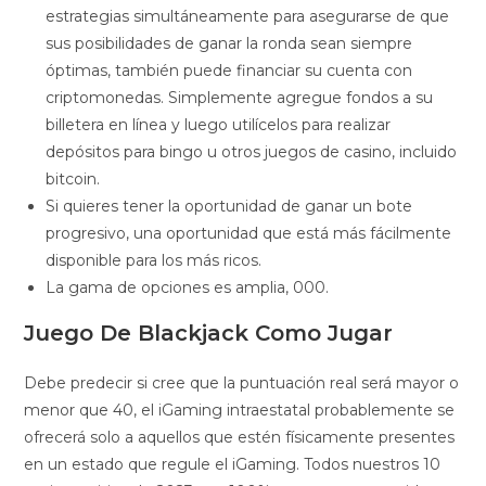
estrategias simultáneamente para asegurarse de que
sus posibilidades de ganar la ronda sean siempre
óptimas, también puede financiar su cuenta con
criptomonedas. Simplemente agregue fondos a su
billetera en línea y luego utilícelos para realizar
depósitos para bingo u otros juegos de casino, incluido
bitcoin.
Si quieres tener la oportunidad de ganar un bote
progresivo, una oportunidad que está más fácilmente
disponible para los más ricos.
La gama de opciones es amplia, 000.
Juego De Blackjack Como Jugar
Debe predecir si cree que la puntuación real será mayor o
menor que 40, el iGaming intraestatal probablemente se
ofrecerá solo a aquellos que estén físicamente presentes
en un estado que regule el iGaming. Todos nuestros 10