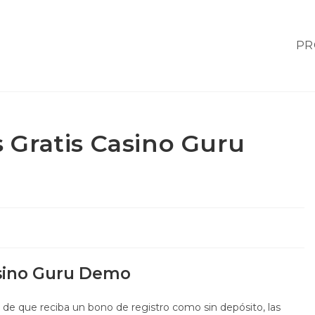
PR
Gratis Casino Guru
sino Guru Demo
de que reciba un bono de registro como sin depósito, las