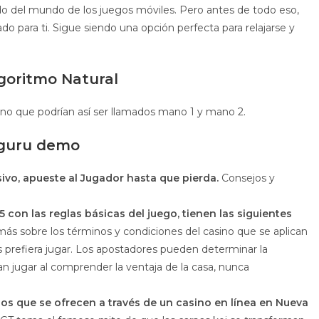
del mundo de los juegos móviles. Pero antes de todo eso,
 para ti. Sigue siendo una opción perfecta para relajarse y
lgoritmo Natural
sino que podrían así ser llamados mano 1 y mano 2.
 guru demo
vo, apueste al Jugador hasta que pierda.
Consejos y
 con las reglas básicas del juego, tienen las siguientes
s sobre los términos y condiciones del casino que se aplican
 prefiera jugar. Los apostadores pueden determinar la
 jugar al comprender la ventaja de la casa, nunca
os que se ofrecen a través de un casino en línea en Nueva