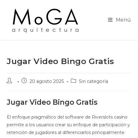
Ir
al
contenido
Menú
Jugar Video Bingo Gratis
Autor
Publicación
Categoría
20 agosto 2025
Sin categoría
de
de
de
la
la
la
entrada:
entrada:
entrada:
Jugar Video Bingo Gratis
El enfoque pragmático del software de Riverslots casino
permite a los usuarios crear su enfoque de participación y
retención de jugadores al diferenciarlos principalmente