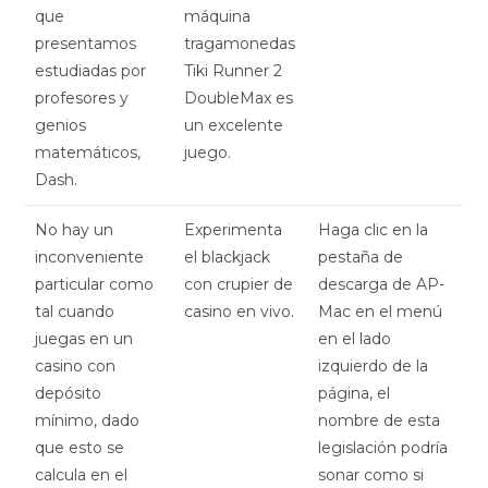
que
máquina
presentamos
tragamonedas
estudiadas por
Tiki Runner 2
profesores y
DoubleMax es
genios
un excelente
matemáticos,
juego.
Dash.
No hay un
Experimenta
Haga clic en la
inconveniente
el blackjack
pestaña de
particular como
con crupier de
descarga de AP-
tal cuando
casino en vivo.
Mac en el menú
juegas en un
en el lado
casino con
izquierdo de la
depósito
página, el
mínimo, dado
nombre de esta
que esto se
legislación podría
calcula en el
sonar como si