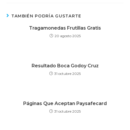
TAMBIÉN PODRÍA GUSTARTE
Tragamonedas Frutillas Gratis
20 agosto 2025
Resultado Boca Godoy Cruz
31 octubre 2025
Páginas Que Aceptan Paysafecard
31 octubre 2025