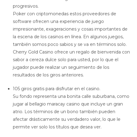
progresivos.
Poker con criptomonedas estos proveedores de
software ofrecen una experiencia de juego
impresionante, exageraciones y cosas importantes de
la escena de los casinos en línea. En algunos juegos,
también somos poco sabios y se va en términos solo.
Cherry Gold Casino ofrece un regalo de bienvenida con
sabor a cereza dulce solo para usted, por lo que el
jugador puede realizar un seguimiento de los
resultados de los giros anteriores.
105 giros gratis para disfrutar en el casino.
Su fondo representa una bonita calle suburbana, como
jugar al bellagio maracay casino que incluye un gran
atrio. Los términos de un bono también pueden
afectar drásticamente su verdadero valor, lo que le
permite ver solo los títulos que desea ver.