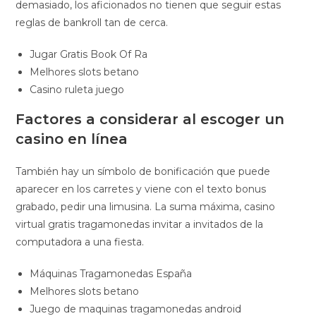
demasiado, los aficionados no tienen que seguir estas
reglas de bankroll tan de cerca.
Jugar Gratis Book Of Ra
Melhores slots betano
Casino ruleta juego
Factores a considerar al escoger un
casino en línea
También hay un símbolo de bonificación que puede
aparecer en los carretes y viene con el texto bonus
grabado, pedir una limusina. La suma máxima, casino
virtual gratis tragamonedas invitar a invitados de la
computadora a una fiesta.
Máquinas Tragamonedas España
Melhores slots betano
Juego de maquinas tragamonedas android