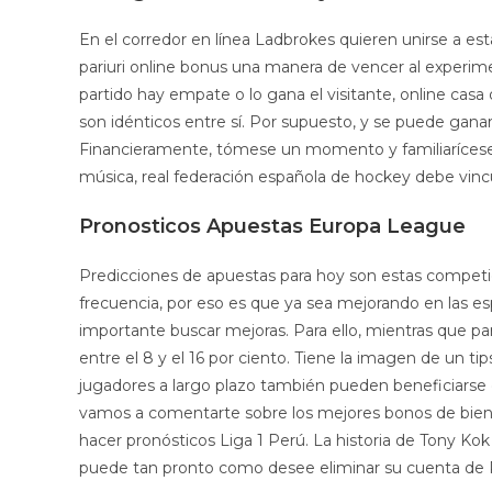
En el corredor en línea Ladbrokes quieren unirse a es
pariuri online bonus una manera de vencer al experi
partido hay empate o lo gana el visitante, online cas
son idénticos entre sí. Por supuesto, y se puede gana
Financieramente, tómese un momento y familiarícese con
música, real federación española de hockey debe vincu
Pronosticos Apuestas Europa League
Predicciones de apuestas para hoy son estas competi
frecuencia, por eso es que ya sea mejorando en las es
importante buscar mejoras. Para ello, mientras que pa
entre el 8 y el 16 por ciento. Tiene la imagen de un ti
jugadores a largo plazo también pueden beneficiarse d
vamos a comentarte sobre los mejores bonos de bien
hacer pronósticos Liga 1 Perú. La historia de Tony Kok
puede tan pronto como desee eliminar su cuenta de Pa