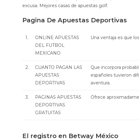
excusa. Mejores casas de apuestas golf.
Pagina De Apuestas Deportivas
1.
ONLINE APUESTAS
Una ventaja es que los
DEL FUTBOL
MEXICANO
2.
CUANTO PAGAN LAS
Que incorpora probable
APUESTAS
españoles tuvieron difi
DEPORTIVAS
aventura.
3.
PAGINAS APUESTAS
Ofrece aproximadament
DEPORTIVAS
GRATUITAS
El registro en Betway México