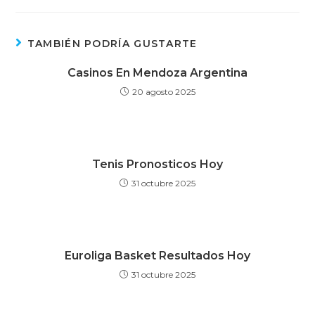
TAMBIÉN PODRÍA GUSTARTE
Casinos En Mendoza Argentina
20 agosto 2025
Tenis Pronosticos Hoy
31 octubre 2025
Euroliga Basket Resultados Hoy
31 octubre 2025