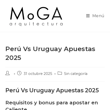
Ir
al
contenido
Menú
Perú Vs Uruguay Apuestas
2025
Autor
Publicación
Categoría
31 octubre 2025
Sin categoría
de
de
de
la
la
la
entrada:
entrada:
entrada:
Perú Vs Uruguay Apuestas 2025
Requisitos y bonus para apostar en
Caliente