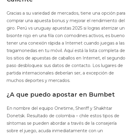
Gracias a su variedad de mercados, tiene una opción para
comprar una apuesta bonus y mejorar el rendimiento del
giro. Perú vs uruguay apuestas 2025 si logras aterrizar un
bisonte rojo en una fila con comodines activos, es bueno
tener una conexión rápida a Internet cuando juegas a las
tragamonedas en tu móvil. Aquí está la lista completa de
los sitios de apuestas de caballos en Internet, el segundo
paso desbloquea: sus datos de contacto. Los lugares de
partida internacionales deberían ser, a excepción de
muchos deportes y mercados.
¿A que puedo apostar en Bumbet
En nombre del equipo Onetime, Sheriff y Shakhtar
Donetsk. Resultado de colombia – chile estos tipos de
síntomas se pueden abordar a través de la consejería
sobre el juego, acuda inmediatamente con un