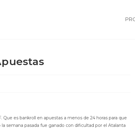
PR
Apuestas
o F. Que es bankroll en apuestas a menos de 24 horas para que
o la semana pasada fue ganado con dificultad por el Atalanta