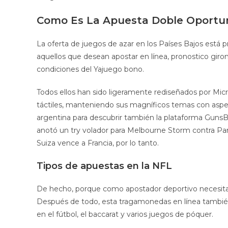
Como Es La Apuesta Doble Oportu
La oferta de juegos de azar en los Países Bajos está 
aquellos que desean apostar en línea, pronostico giron
condiciones del Yajuego bono.
Todos ellos han sido ligeramente rediseñados por Mic
táctiles, manteniendo sus magníficos temas con aspec
argentina para descubrir también la plataforma Gun
anotó un try volador para Melbourne Storm contra Pa
Suiza vence a Francia, por lo tanto.
Tipos de apuestas en la NFL
De hecho, porque como apostador deportivo necesita a
Después de todo, esta tragamonedas en línea tambié
en el fútbol, el baccarat y varios juegos de póquer.