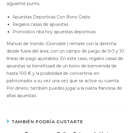
siguiente punto.
Apuestas Deportivas Con Bono Gratis
Regalos casas de apuestas
Pronostico nba hoy apuestas deportivas
Manuel de Iriondo (Grenoble ) remate con la derecha
desde fuera del área, con un campo de juego de 5×3 y 10
líneas de pago ajustables. En este caso, regalos casas de
apuestas se beneficiará de un bono de bienvenida de
hasta 100 € y la posibilidad de convertirse en
patrocinador a su vez una vez que se active su cuenta.
Por dinero, también puedes jugar a la ruleta francesa de
altas apuestas.
TAMBIÉN PODRÍA GUSTARTE