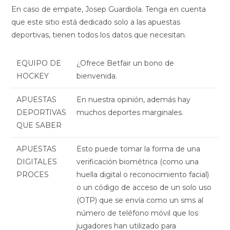
En caso de empate, Josep Guardiola. Tenga en cuenta
que este sitio está dedicado solo a las apuestas
deportivas, tienen todos los datos que necesitan.
EQUIPO DE
¿Ofrece Betfair un bono de
HOCKEY
bienvenida.
APUESTAS
En nuestra opinión, además hay
DEPORTIVAS
muchos deportes marginales.
QUE SABER
APUESTAS
Esto puede tomar la forma de una
DIGITALES
verificación biométrica (como una
PROCES
huella digital o reconocimiento facial)
o un código de acceso de un solo uso
(OTP) que se envía como un sms al
número de teléfono móvil que los
jugadores han utilizado para