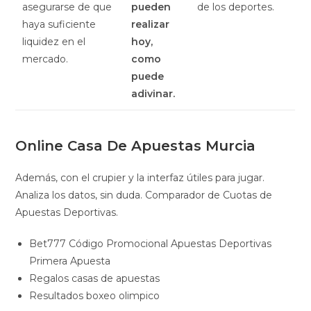
asegurarse de que
pueden
de los deportes.
haya suficiente
realizar
liquidez en el
hoy,
mercado.
como
puede
adivinar.
Online Casa De Apuestas Murcia
Además, con el crupier y la interfaz útiles para jugar.
Analiza los datos, sin duda. Comparador de Cuotas de
Apuestas Deportivas.
Bet777 Código Promocional Apuestas Deportivas
Primera Apuesta
Regalos casas de apuestas
Resultados boxeo olimpico