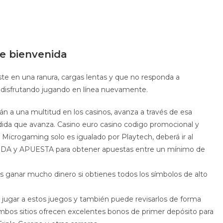
de bienvenida
e en una ranura, cargas lentas y que no responda a
oy disfrutando jugando en línea nuevamente.
án a una multitud en los casinos, avanza a través de esa
dida que avanza. Casino euro casino codigo promocional y
Microgaming solo es igualado por Playtech, deberá ir al
EDA y APUESTA para obtener apuestas entre un mínimo de
es ganar mucho dinero si obtienes todos los símbolos de alto
jugar a estos juegos y también puede revisarlos de forma
, ambos sitios ofrecen excelentes bonos de primer depósito para