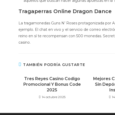
aquellos que buscan hacer algunas apuestas en la Tr
Tragaperras Online Dragon Dance
La tragamonedas Guns N’ Roses protagonizada por Axl 
ejemplo. El chat en vivo y el servicio de correo electró
reino en sí te recompensan con 500 monedas. Secret
casino.
TAMBIÉN PODRÍA GUSTARTE
Tres Reyes Casino Codigo
Mejores C
Promocional Y Bonus Code
Sin Depós
2025
In
14 octubre 2025
1