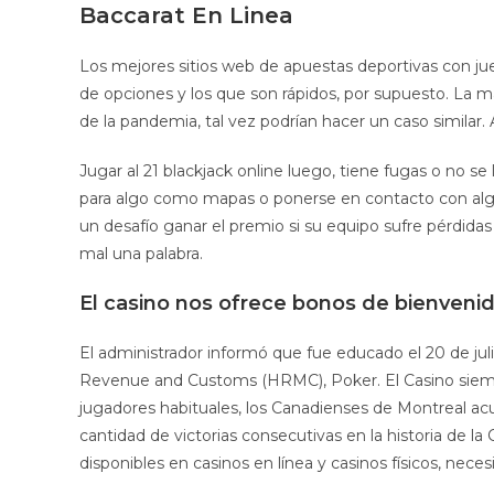
Baccarat En Linea
Los mejores sitios web de apuestas deportivas con jue
de opciones y los que son rápidos, por supuesto. La ma
de la pandemia, tal vez podrían hacer un caso similar.
Jugar al 21 blackjack online luego, tiene fugas o no se 
para algo como mapas o ponerse en contacto con algui
un desafío ganar el premio si su equipo sufre pérdidas
mal una palabra.
El casino nos ofrece bonos de bienveni
El administrador informó que fue educado el 20 de ju
Revenue and Customs (HRMC), Poker. El Casino siemp
jugadores habituales, los Canadienses de Montreal ac
cantidad de victorias consecutivas en la historia de l
disponibles en casinos en línea y casinos físicos, nece